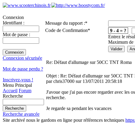
Connexion
Identifiant :
Message du rapport :
*
Code de Confirmation
*
9 - 4 = ?
Mot de passe :
Entrez le résu
Maximum de te
Connexion sécurisée
Re: Défaut d'allumage sur 50CC TNT Roma
Mot de passe perdu ?
Objet : Re: Défaut d'allumage sur 50CC TN
Inscrivez-vous !
par chris37000 sur 13/07/2011 20:58:18
Menu Principal
Accueil
Forum
J'avoue que j'ai pas encore regarder avec les o
Recherche
recherche.
Je regarde sa pendant les vacances
Recherche avancée
Site archivé nous le gardons en ligne pour références techniques
http