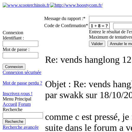
Message du rapport :
*
Code de Confirmation
*
1 + 8 = ?
Entrez le résultat de l'
Connexion
Maximum de tentatives
Identifiant :
Mot de passe :
Re: vends hanglong 12
Connexion sécurisée
Objet : Re: vends hang
Mot de passe perdu ?
par swakk sur 18/10/2
Inscrivez-vous !
Menu Principal
Accueil
Forum
Recherche
comme c est pressé, je f
suite dans le forum a 
Recherche avancée