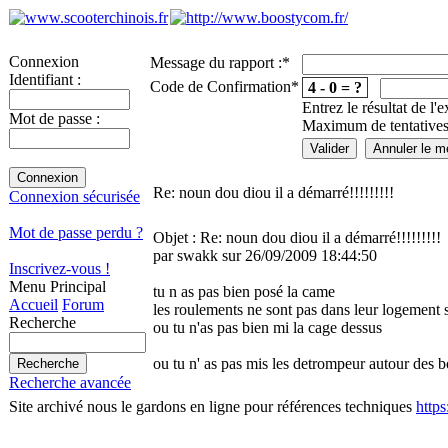
Connexion
Message du rapport :
*
Identifiant :
Code de Confirmation
*
4 - 0 = ?
Entrez le résultat de l'
Mot de passe :
Maximum de tentatives
Re: noun dou diou il a démarré!!!!!!!!!
Connexion sécurisée
Mot de passe perdu ?
Objet : Re: noun dou diou il a démarré!!!!!!!!!
par swakk sur 26/09/2009 18:44:50
Inscrivez-vous !
Menu Principal
tu n as pas bien posé la came
Accueil
Forum
les roulements ne sont pas dans leur logement s
Recherche
ou tu n'as pas bien mi la cage dessus
ou tu n' as pas mis les detrompeur autour des b
Recherche avancée
Site archivé nous le gardons en ligne pour références techniques
http