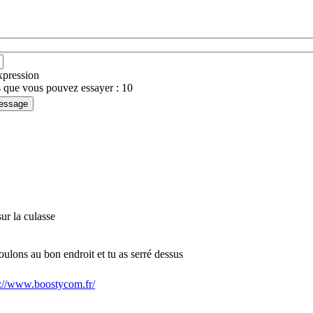
expression
 que vous pouvez essayer : 10
ur la culasse
oulons au bon endroit et tu as serré dessus
s://www.boostycom.fr/