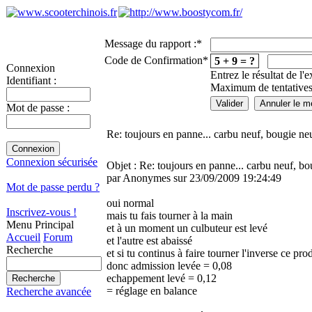
Message du rapport :
*
Code de Confirmation
*
5 + 9 = ?
Connexion
Entrez le résultat de l'
Identifiant :
Maximum de tentatives
Mot de passe :
Re: toujours en panne... carbu neuf, bougie neu
Connexion sécurisée
Objet : Re: toujours en panne... carbu neuf, bo
par Anonymes sur 23/09/2009 19:24:49
Mot de passe perdu ?
oui normal
Inscrivez-vous !
mais tu fais tourner à la main
Menu Principal
et à un moment un culbuteur est levé
Accueil
Forum
et l'autre est abaissé
Recherche
et si tu continus à faire tourner l'inverse ce pro
donc admission levée = 0,08
echappement levé = 0,12
= réglage en balance
Recherche avancée