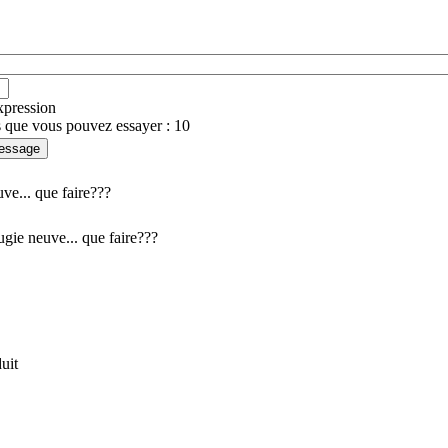
expression
 que vous pouvez essayer : 10
ve... que faire???
ugie neuve... que faire???
duit