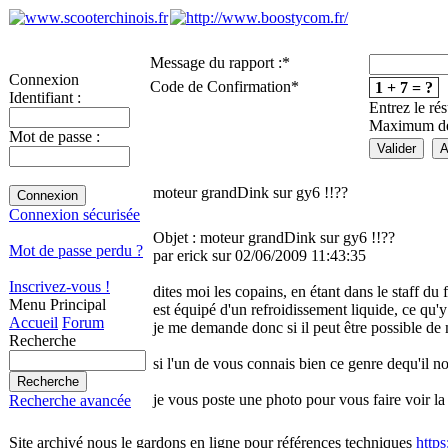
Message du rapport :
*
Connexion
Code de Confirmation
*
1 + 7 = ?
Identifiant :
Entrez le rés
Maximum de 
Mot de passe :
moteur grandDink sur gy6 !!??
Connexion sécurisée
Objet : moteur grandDink sur gy6 !!??
Mot de passe perdu ?
par erick sur 02/06/2009 11:43:35
Inscrivez-vous !
dites moi les copains, en étant dans le staff 
Menu Principal
est équipé d'un refroidissement liquide, ce qu'y
Accueil
Forum
je me demande donc si il peut être possible de
Recherche
si l'un de vous connais bien ce genre de
qu'il n
je vous poste une photo pour vous faire voir la 
Recherche avancée
Site archivé nous le gardons en ligne pour références techniques
http