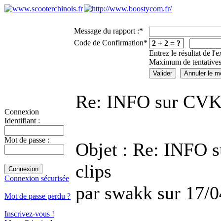
Message du rapport :
*
Code de Confirmation
*
2 + 2 = ?
Entrez le résultat de l'
Maximum de tentatives
Re: INFO sur CVK d
Connexion
Identifiant :
Mot de passe :
Objet : Re: INFO s
clips
Connexion sécurisée
par swakk sur 17/
Mot de passe perdu ?
Inscrivez-vous !