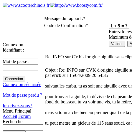
Message du rapport :
*
Code de Confirmation
*
1 + 5 = ?
Entrez le rés
Maximum de 
Connexion
Identifiant :
Re: INFO sur CVK d'origine aiguille sans clip
Mot de passe :
Objet : Re: INFO sur CVK d'origine aiguille sa
par erick sur 15/04/2009 20:54:35
Connexion sécurisée
suivant les carbu, tu as soit une aiguille avec un
Mot de passe perdu ?
pour trouver l'aiguille, tu dévisse le chapeau d
fond du boisseau tu va voir une vis, tu la retire, 
Inscrivez-vous !
Menu Principal
mais si ton
marche bien au premier quart de ta 
Accueil
Forum
Recherche
tu peut mettre un gicleur de 115 sans souci, c