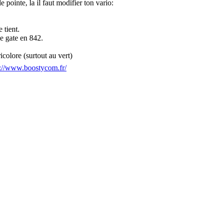
e pointe, la il faut modifier ton vario:
e tient.
e gate en 842.
icolore (surtout au vert)
s://www.boostycom.fr/