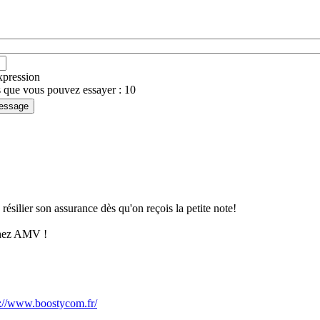
expression
 que vous pouvez essayer : 10
 résilier son assurance dès qu'on reçois la petite note!
chez AMV !
s://www.boostycom.fr/