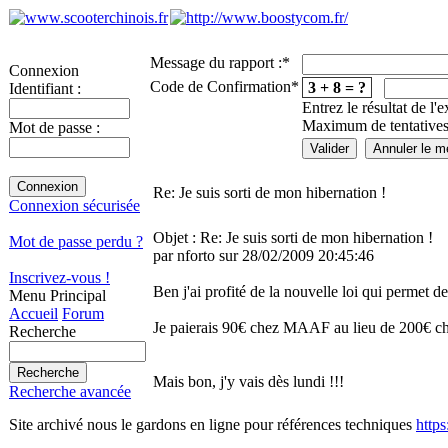
Message du rapport :
*
Connexion
Code de Confirmation
*
3 + 8 = ?
Identifiant :
Entrez le résultat de l'
Maximum de tentatives
Mot de passe :
Re: Je suis sorti de mon hibernation !
Connexion sécurisée
Objet : Re: Je suis sorti de mon hibernation !
Mot de passe perdu ?
par nforto sur 28/02/2009 20:45:46
Inscrivez-vous !
Ben j'ai profité de la nouvelle loi qui permet de
Menu Principal
Accueil
Forum
Je paierais 90€ chez MAAF au lieu de 200€ 
Recherche
Mais bon, j'y vais dès lundi !!!
Recherche avancée
Site archivé nous le gardons en ligne pour références techniques
http