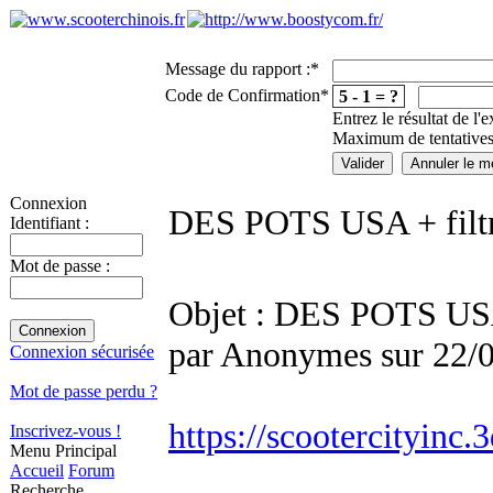
Message du rapport :
*
Code de Confirmation
*
5 - 1 = ?
Entrez le résultat de l'
Maximum de tentatives
Connexion
DES POTS USA + filtr
Identifiant :
Mot de passe :
Objet : DES POTS USA 
par Anonymes sur 22/
Connexion sécurisée
Mot de passe perdu ?
https://scootercityinc
Inscrivez-vous !
Menu Principal
Accueil
Forum
Recherche