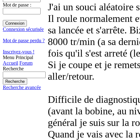
J'ai un souci aléatoir
Mot de passe :
Il roule normalement et
sa lancée et s'arrête. B
Connexion sécurisée
8000 tr/min (a sa dern
Mot de passe perdu ?
fois qu'il s'est arreté 
Inscrivez-vous !
Menu Principal
Si je coupe et je remets
Accueil
Forum
Recherche
aller/retour.
Recherche avancée
Difficile de diagnostiq
(avant la bobine, au niv
général je suis sur la 
Quand je vais avec la r