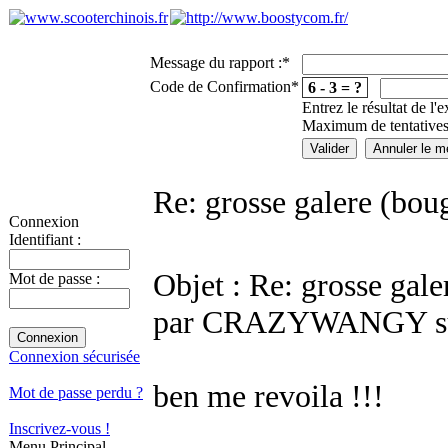
Message du rapport :
*
Code de Confirmation
*
6 - 3 = ?
Entrez le résultat de l'
Maximum de tentatives
Re: grosse galere (boug
Connexion
Identifiant :
Objet : Re: grosse gale
Mot de passe :
par CRAZYWANGY sur
Connexion sécurisée
ben me revoila !!!
Mot de passe perdu ?
Inscrivez-vous !
Menu Principal