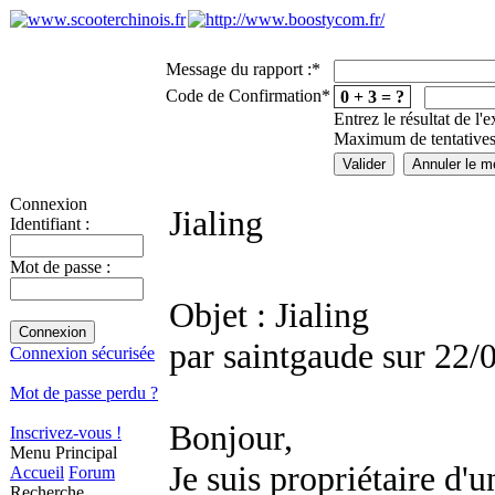
Message du rapport :
*
Code de Confirmation
*
0 + 3 = ?
Entrez le résultat de l'
Maximum de tentatives
Connexion
Jialing
Identifiant :
Mot de passe :
Objet : Jialing
par saintgaude sur 22/
Connexion sécurisée
Mot de passe perdu ?
Bonjour,
Inscrivez-vous !
Menu Principal
Je suis propriétaire d'
Accueil
Forum
Recherche