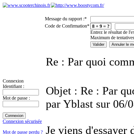
Message du rapport :
*
Code de Confirmation
*
8 + 9 = ?
Entrez le résultat de l'
Maximum de tentatives
Re : Par quoi com
Connexion
Identifiant :
Objet : Re : Par q
Mot de passe :
par Yblast sur 06/
Connexion sécurisée
Je viens d'essayer d
Mot de passe perdu ?