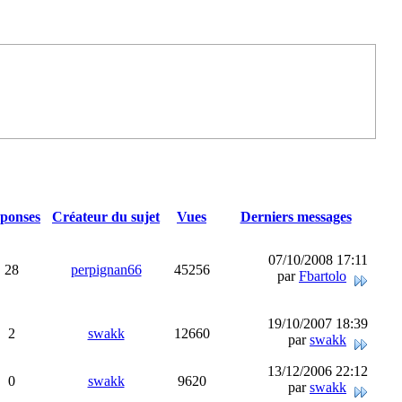
ponses
Créateur du sujet
Vues
Derniers messages
07/10/2008 17:11
28
perpignan66
45256
par
Fbartolo
19/10/2007 18:39
2
swakk
12660
par
swakk
13/12/2006 22:12
0
swakk
9620
par
swakk