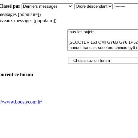
Classé par
ssages [populaire])
veaux messages [populaire])
rcourent ce forum
s://www.boostycom.fr/