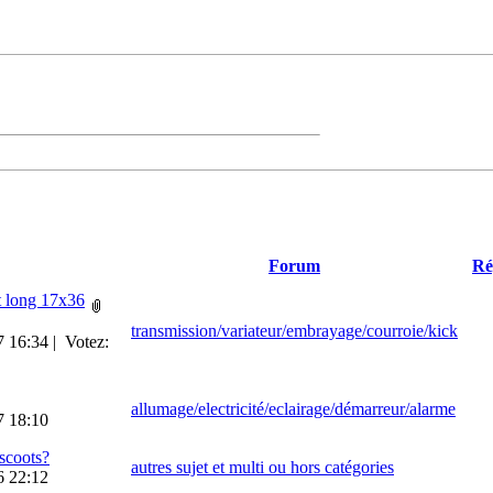
Forum
Ré
t long 17x36
transmission/variateur/embrayage/courroie/kick
07 16:34
|
Votez:
allumage/electricité/eclairage/démarreur/alarme
7 18:10
scoots?
autres sujet et multi ou hors catégories
6 22:12