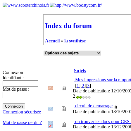
Index du forum
Accueil
»
la synthèse
Sujets
Connexion
Identifiant :
Mes impressions sur la rappor
[
1
][
2
][
3
]
Mot de passe :
Date de publication: 12/10/20
2
circuit de demarrage
Date de publication: 18/10/200
Connexion sécurisée
ou trouver les docs pour CES 
Mot de passe perdu ?
Date de publication: 13/12/200